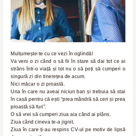
Mulțumește-te cu ce vezi în oglindă!
Va veni o zi când o să fii în stare să dai tot ce ai
strâns într-o viață și tot nu o să poți să cumperi o
singură zi din tinerețea de acum.
Nici măcar o zi proastă.
Una în care nu aveai niciun ban și trebuia să stai
în casă pentru că ești “prea mândră să ceri și prea
proastă să furi”.
O să vrei să cumperi ziua aia când ai plâns.
Ziua când cineva te-a jignit.
Ziua în care ți-au respins CV-ul pe motiv de lipsă