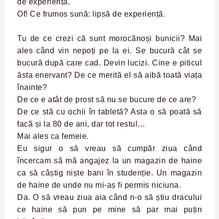
de experiență.
Of! Ce frumos sună: lipsă de experiență.
Tu de ce crezi că sunt morocănoși bunicii? Mai
ales când vin nepoți pe la ei. Se bucură cât se
bucură după care cad. Devin lucizi. Cine e piticul
ăsta enervant? De ce merită el să aibă toată viața
înainte?
De ce e atât de prost să nu se bucure de ce are?
De ce stă cu ochii în tabletă? Asta o să poată să
facă și la 80 de ani, dar tot restul…
Mai ales ca femeie.
Eu sigur o să vreau să cumpăr ziua când
încercam să mă angajez la un magazin de haine
ca să câștig niște bani în studenție. Un magazin
de haine de unde nu mi-aș fi permis niciuna.
Da. O să vreau ziua aia când n-o să știu dracului
ce haine să pun pe mine să par mai puțin