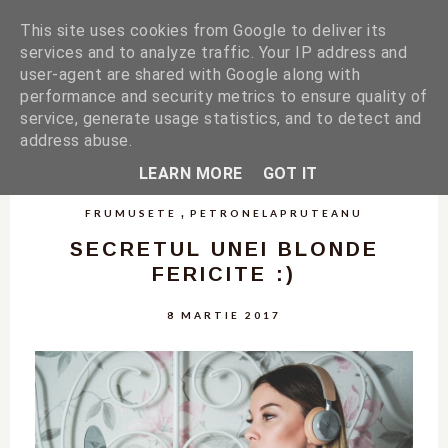
This site uses cookies from Google to deliver its
services and to analyze traffic. Your IP address and
user-agent are shared with Google along with
performance and security metrics to ensure quality of
service, generate usage statistics, and to detect and
address abuse.
LEARN MORE
GOT IT
,
FRUMUSETE
PETRONELAPRUTEANU
SECRETUL UNEI BLONDE
FERICITE :)
8 MARTIE 2017