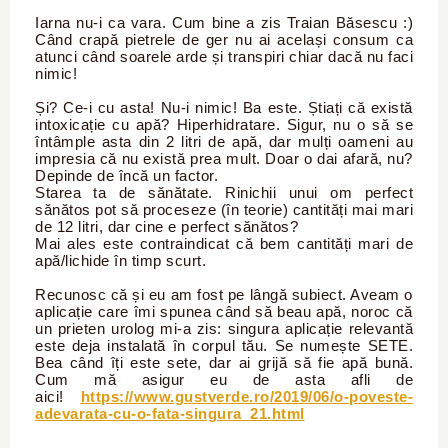
Iarna nu-i ca vara. Cum bine a zis Traian Băsescu :)
Când crapă pietrele de ger nu ai același consum ca
atunci când soarele arde și transpiri chiar dacă nu faci
nimic!
Și? Ce-i cu asta! Nu-i nimic! Ba este. Știați că există
intoxicație cu apă? Hiperhidratare. Sigur, nu o să se
întâmple asta din 2 litri de apă, dar mulți oameni au
impresia că nu există prea mult. Doar o dai afară, nu?
Depinde de încă un factor.
Starea ta de sănătate. Rinichii unui om perfect
sănătos pot să proceseze (în teorie) cantități mai mari
de 12 litri, dar cine e perfect sănătos?
Mai ales este contraindicat că bem cantități mari de
apă/lichide în timp scurt.
Recunosc că și eu am fost pe lângă subiect. Aveam o
aplicație care îmi spunea când să beau apă, noroc că
un prieten urolog mi-a zis: singura aplicație relevantă
este deja instalată în corpul tău. Se numește SETE.
Bea când îți este sete, dar ai grijă să fie apă bună.
Cum mă asigur eu de asta afli de
aici!
https://www.gustverde.ro/2019/06/o-poveste-
adevarata-cu-o-fata-singura_21.html