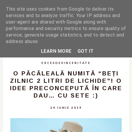
This site uses cookies from Google to deliver its
services and to analyze traffic. Your IP address and
user-agent are shared with Google along with
performance and security metrics to ensure quality of
service, generate usage statistics, and to detect and
address abuse.
LEARN MORE
GOT IT
EXCESDESINCERITATE
O PĂCĂLEALĂ NUMITĂ “BEȚI
ZILNIC 2 LITRI DE LICHIDE”! O
IDEE PRECONCEPUTĂ ÎN CARE
DAU… CU SETE :)
24 IUNIE 2019