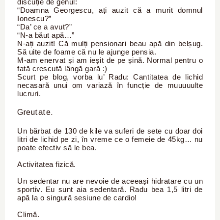
discuție de genul:
“Doamna Georgescu, ați auzit că a murit domnul
Ionescu?”
“Da’ ce a avut?”
“N-a băut apă…”
N-ați auzit! Că mulți pensionari beau apă din belșug.
Să uite de foame că nu le ajunge pensia.
M-am enervat și am ieșit de pe șină. Normal pentru o
fată crescută lângă gară :)
Scurt pe blog, vorba lu’ Radu: Cantitatea de lichid
necasară unui om variază în funcție de muuuuulte
lucruri.
Greutate.
Un bărbat de 130 de kile va suferi de sete cu doar doi
litri de lichid pe zi, în vreme ce o femeie de 45kg… nu
poate efectiv să le bea.
Activitatea fizică.
Un sedentar nu are nevoie de aceeași hidratare cu un
sportiv. Eu sunt aia sedentară. Radu bea 1,5 litri de
apă la o singură sesiune de cardio!
Climă.