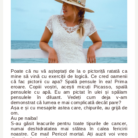
Poate că nu vă așteptați de la o pictoriță ratată ca
mine să vină cu exerciții de logică. Ce cred oamenii
că fac pictorii cu apa? Spală pensule în ea! Prima
eroare. Copiii voștri, acești micuți Picasso, spală
pensulele cu apă. Eu am pictat în ulei și spălam
pensulele în diluant. Vedeți cum deja v-am
demonstrat că lumea e mai complicată decât pare?
Așa e și cu mesajele astea care, chipurile, au grijă de
om.
Au pe naiba!
S-au găsit leacurile pentru toate tipurile de cancer,
numai deshidratatea mai stătea în calea fericirii
noastre. Ce mai! Pericol mortal. Ați auzit voi vreo